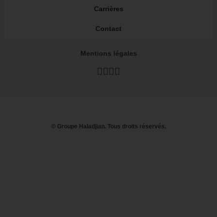
Carrières
Contact
Mentions légales
LinkedIn
Youtube
Instagram
TikTok
© Groupe Haladjian. Tous droits réservés.