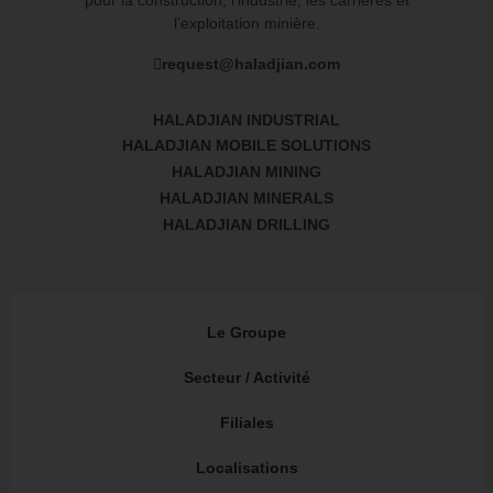
pour la construction, l’industrie, les carrières et
l’exploitation minière.
request@haladjian.com
HALADJIAN INDUSTRIAL
HALADJIAN MOBILE SOLUTIONS
HALADJIAN MINING
HALADJIAN MINERALS
HALADJIAN DRILLING
Le Groupe
Secteur / Activité
Filiales
Localisations