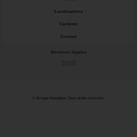
Localisations
Carrières
Contact
Mentions légales
LinkedIn
Youtube
Instagram
TikTok
© Groupe Haladjian. Tous droits réservés.