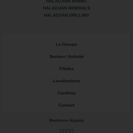
HALADJIAN MINING
HALADJIAN MINERALS
HALADJIAN DRILLING
Le Groupe
Secteur / Activité
Filiales
Localisations
Carrières
Contact
Mentions légales
LinkedIn
Youtube
Instagram
TikTok