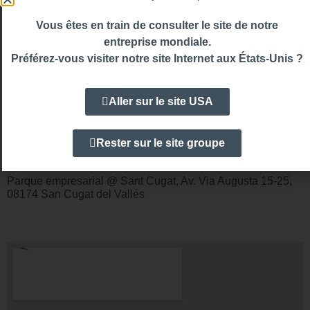
INFORMATION
Vous êtes en train de consulter le site de notre
entreprise mondiale.
Préférez-vous visiter notre site Internet aux États-Unis ?
Heures d’ouverture
Du Lundi au Vendredi
Aller sur le site USA
8h30 à 13h30 / 15h à 18h30
Téléphone:
(+34) 93 264 39 37
Rester sur le site groupe
Email :
cliente@haleco.es
Parque empresarial @ Sant Cugat, Av. Via Augusta 15-25,
08174 San Cugat del Vallés